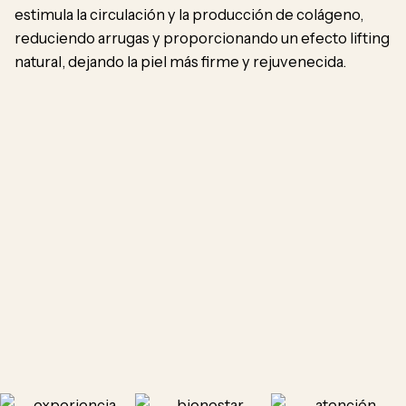
estimula la circulación y la producción de colágeno,
reduciendo arrugas y proporcionando un efecto lifting
natural, dejando la piel más firme y rejuvenecida.
H
ác
mi
re
vo