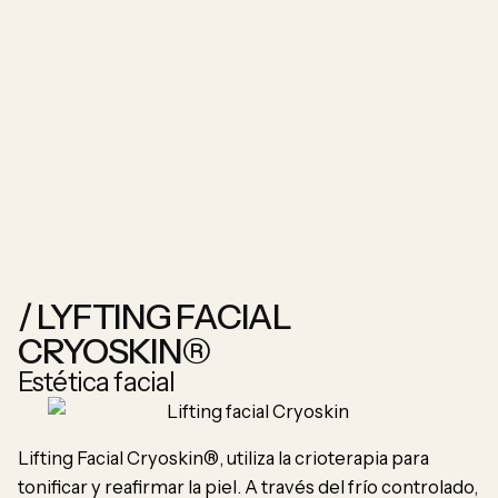
El
tr
ma
pr
pi
/ LYFTING FACIAL
CRYOSKIN®
Estética facial
E
Lifting Facial Cryoskin®, utiliza la crioterapia para
tonificar y reafirmar la piel. A través del frío controlado,